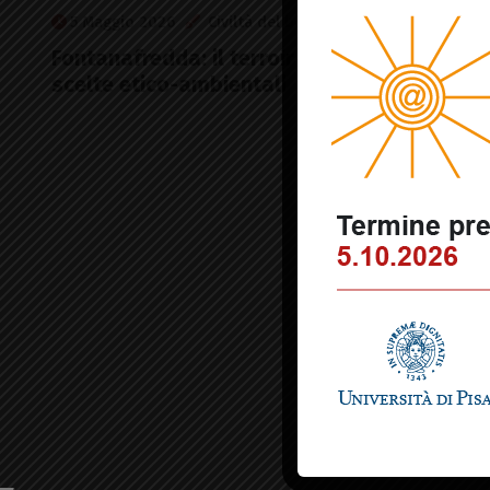
5 Maggio 2026
Civiltà del bere
Piemonte
Fontanafredda: il terroir al centro con le
scelte etico-ambientali