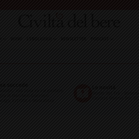
I
WOW!
L’ENOLUOGO
NEWSLETTER
PODCAST
sa succede
Le novità
ntodoc, una zona su cui puntare.
Monte del Frà - Bonomo
ola di Marchesi Guerrieri
Custoza Riserva Doc 20
zaga, Ert1050 e Moncalisse